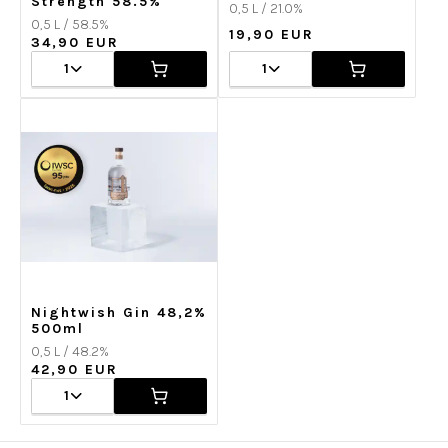
Strength 58.5%
0,5 L / 21.0%
0,5 L / 58.5%
19,90 EUR
34,90 EUR
1
1
Nightwish Gin 48,2%
500ml
0,5 L / 48.2%
42,90 EUR
1