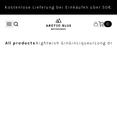
Kostenlose Lieferung bei Einkäufen über 50€.
0
All products
Nightwish Gin
Gin
Liqueur
Long dri