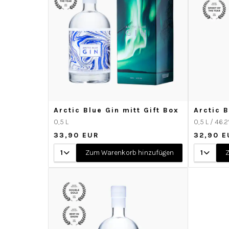
Arctic Blue Gin mitt Gift Box
Arctic 
0,5 L
0,5 L / 46.
33,90 EUR
32,90 E
1
Zum Warenkorb hinzufügen
1
Z