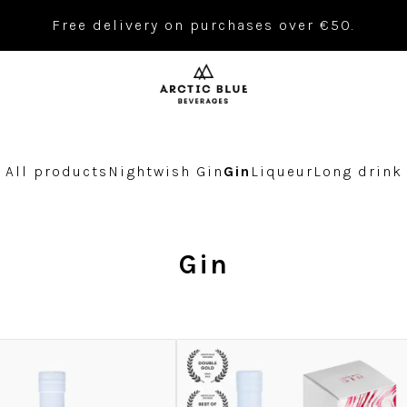
Free delivery on purchases over €50.
All products
Nightwish Gin
Gin
Liqueur
Long drink
Gin