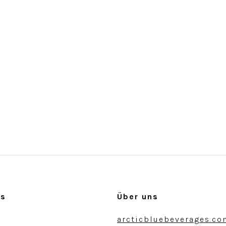
es
Über uns
arcticbluebeverages.c