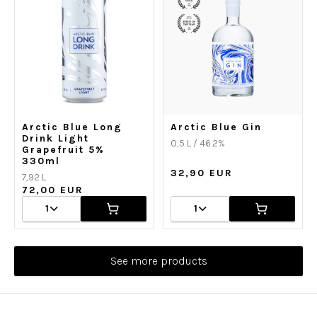
Arctic Blue Long
Arctic Blue Gin
Drink Light
0,5 L / 46.2%
Grapefruit 5%
330ml
32,90 EUR
7,92 L
72,00 EUR
1
1
See more products