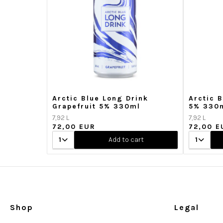
Arctic Blue Long Drink
Arctic 
Grapefruit 5% 330ml
5% 330
7,92 L
7,92 L
72,00 EUR
72,00 E
1
Add to cart
1
Shop
Legal