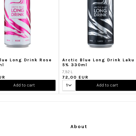
Blue Long Drink Rose
Arctic Blue Long Drink Laku
ml
5% 330ml
7,92 L
UR
72,00 EUR
Add to cart
1
Add to cart
About