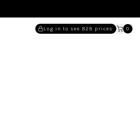
Log in to see B2B prices
0