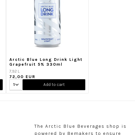
Arctic Blue Long Drink Light
Grapefruit 5% 330ml
7,92 L
72,00 EUR
1
Add to cart
The Arctic Blue Beverages shop is
powered by
Bemakers
to ensure