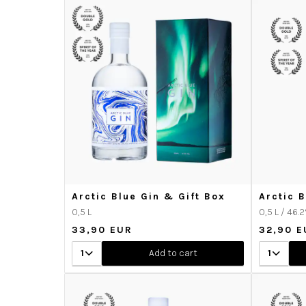
Arctic Blue Gin & Gift Box
Arctic B
0,5 L
0,5 L / 46.
33,90 EUR
32,90 E
1
Add to cart
1