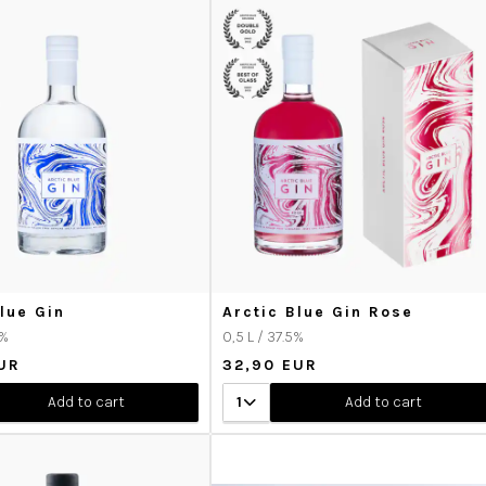
lue Gin
Arctic Blue Gin Rose
2%
0,5 L / 37.5%
UR
32,90 EUR
Add to cart
1
Add to cart