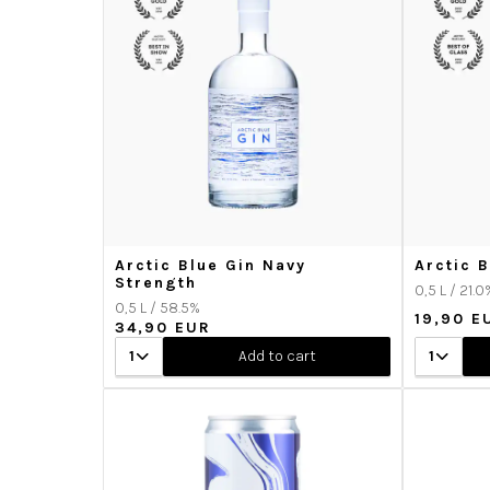
Arctic Blue Gin Navy
Arctic 
Strength
0,5 L / 21.0
0,5 L / 58.5%
19,90 E
34,90 EUR
1
Add to cart
1