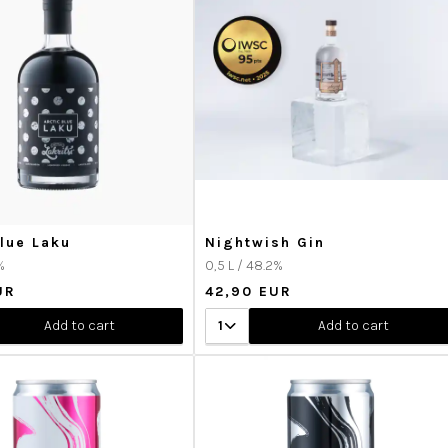
Blue Laku
Nightwish Gin
%
0,5 L / 48.2%
UR
42,90 EUR
Add to cart
1
Add to cart