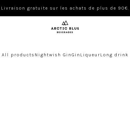
Livraison gratuite sur les achats de plus de 90€.
All products
Nightwish Gin
Gin
Liqueur
Long drink